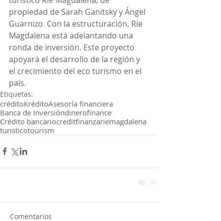
propiedad de Sarah Ganitsky y Ángel 
Guarnizo. Con la estructuración, Ríe 
Magdalena está adelantando una 
ronda de inversión. Este proyecto 
apoyará el desarrollo de la región y 
el crecimiento del eco turismo en el 
país. 
Etiquetas:
crédito
Krédito
Asesoría financiera
Banca de Inversión
dinero
finance
Crédito bancario
credit
finanza
riemagdalena
turistico
tourism
Comentarios