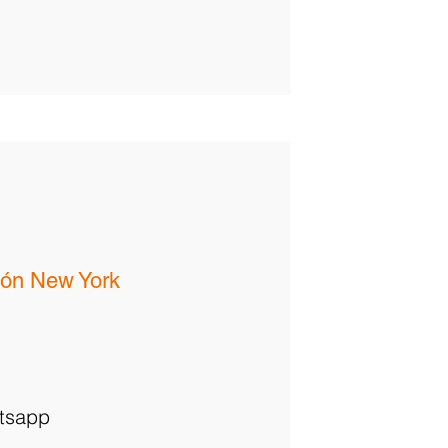
ión New York
atsapp