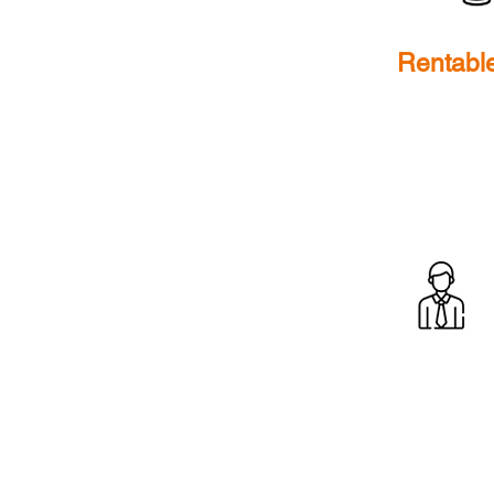
Rentabl
Personas Invers
Son quienes tienen liquide
lograr rentabilidades correc