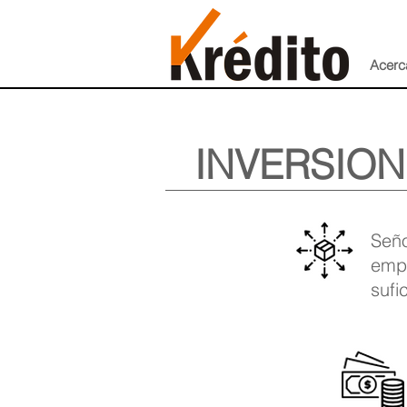
Acerc
INVERSION
Seño
emp
sufi