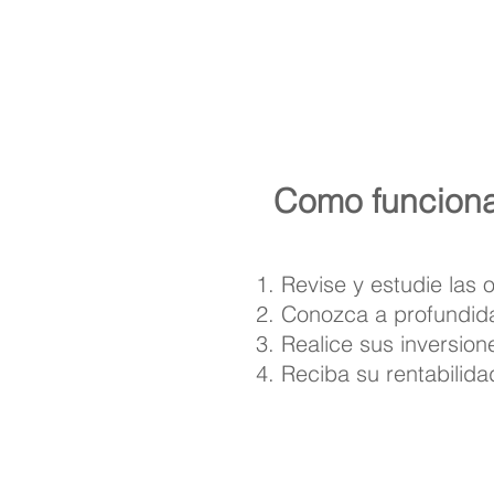
préstamos a empresas que 
inmobiliarias y fu
Como funciona 
Revise y estudie las 
Conozca a profundida
Realice sus inversion
Reciba su rentabilida