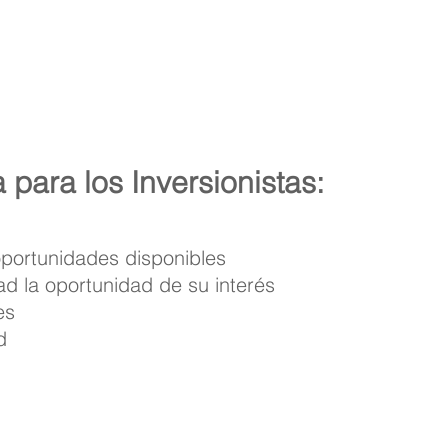
les ofrecen garantías
específico y qu
entes de pago.
in
para los Inversionistas:
oportunidades disponibles
d la oportunidad de su interés
es
d