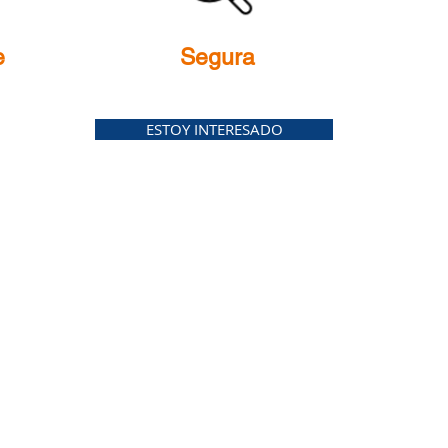
e
Segura
ESTOY INTERESADO
financiando
Em
ionistas
z disponible y quieren
Son empresas que 
tas y seguras, otorgando
desarrollo de su