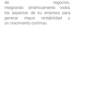
de negocios,
integrando dinámicamente todos
los aspectos de su empresa para
generar mayor rentabilidad y
un crecimiento continuo.
BENEFICIOS
Permite optimizar de manera
dinámica cualquier toma de
decisiones, así como consecución
de fondos,
implementación, desarrollo y
posicionamiento​
Conocimiento integral para la toma
de decisiones y sus implicaciones
de manera dinámica y optimizada a
lo largo del tiempo y su impacto en