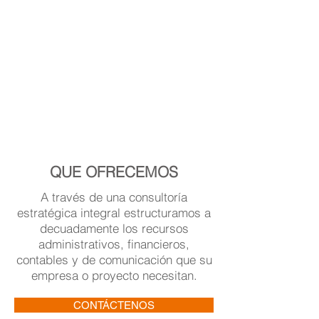
cada una de las áreas​
Permite maximizar la rentabilidad,
ingresos, agregar valor y
posicionamiento asi como garantías
en el juego societario e ínter
relación de la empresa
QUE OFRECEMOS
A través de una consultoría
estratégica integral estructuramos a
decuadamente los recursos
administrativos, financieros,
contables y de comunicación que su
empresa o proyecto necesitan.
CONTÁCTENOS