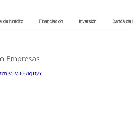
a de Krédito
Financiación
Inversión
Banca de 
do Empresas
tch?v=M-EE7lqTt2Y